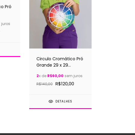
co Pró
rinde
juros
culo
0
S
Circulo Cromático Pró
Grande 29 x 29
Centimetros + Brinde
2
x de
R$60,00
sem juros
suporte para circulo
R$120,00
cromático
R$140,00
DETALHES