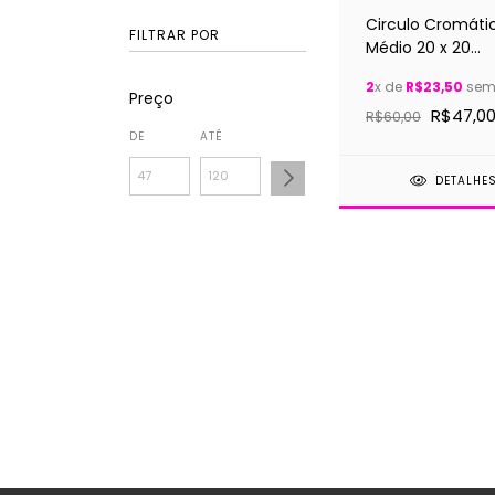
Circulo Cromáti
FILTRAR POR
Médio 20 x 20
Centimetros + B
2
x de
R$23,50
sem 
suporte para cir
Preço
R$47,0
cromático
R$60,00
DE
ATÉ
DETALHE