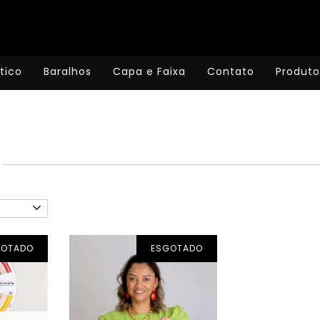
tico
Baralhos
Capa e Faixa
Contato
Produto
GOTADO
ESGOTADO